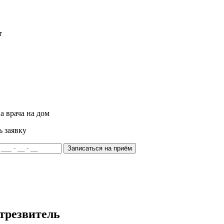
т
а врача на дом
ь заявку
Записаться на приём
трезвитель