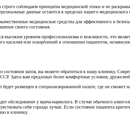
ы строго соблюдаем принципы медицинской этики и не раскры
персональные данные остаются в пределах нашего медицинского 
качественные медицинские средства для эффективного и безопас
чшение своего состояния.
ется высоким уровнем профессионализма и вежливости, что явл
го насилия или оскорблений в отношении пациентов, независимо
 состояния запоя, вы можете обратиться в нашу клинику. Совр
СССР. Здесь вам предложат более комфортные условия, дружелю
будет размещен в специализированной палате, где он сможет нах
т обследование у врача-нарколога. В случае обычного алкогол
увствовать себя гораздо лучше. Если состояние пациента критич
цию в клинику.