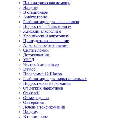
Психиатрическая помощь
На дому
В стационаре
Амбулаторно
Реабилитация для алкоголиков
Подростковый алкоголизм
Женский алкоголизм
Хронический алкоголизм
Принудительное лечение
Алкогольное отравление
Снятие ломки
Детоксикация
УБОД
Частный диспансер
Daytop
Программа 12 Шагов
Реабилитация для наркозависимых
Подростковая наркомания
От лёгких наркотиков
От солей
От мефедрона
От героина
Лечение токсикомании
На дому
В стационаре