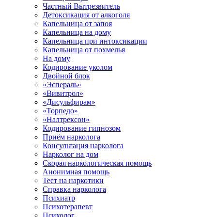
Частный Вытрезвитель
Детоксикация от алкоголя
Капельница от запоя
Капельница на дому
Капельница при интоксикации
Капельница от похмелья
На дому
Кодирование уколом
Двойной блок
«Эспераль»
«Вивитрол»
«Дисульфирам»
«Торпедо»
«Налтрексон»
Кодирование гипнозом
Приём нарколога
Консультация нарколога
Нарколог на дом
Скорая наркологическая помощь
Анонимная помощь
Тест на наркотики
Справка нарколога
Психиатр
Психотерапевт
Психолог