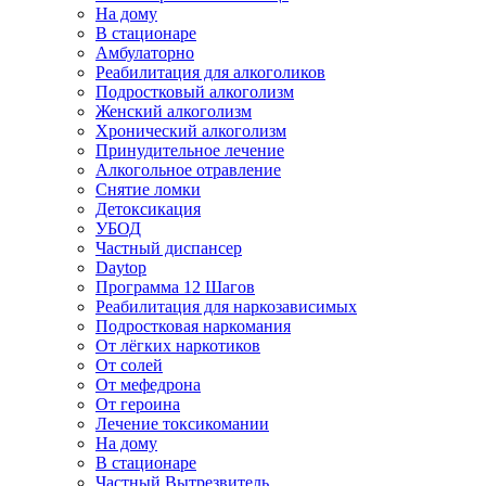
На дому
В стационаре
Амбулаторно
Реабилитация для алкоголиков
Подростковый алкоголизм
Женский алкоголизм
Хронический алкоголизм
Принудительное лечение
Алкогольное отравление
Снятие ломки
Детоксикация
УБОД
Частный диспансер
Daytop
Программа 12 Шагов
Реабилитация для наркозависимых
Подростковая наркомания
От лёгких наркотиков
От солей
От мефедрона
От героина
Лечение токсикомании
На дому
В стационаре
Частный Вытрезвитель