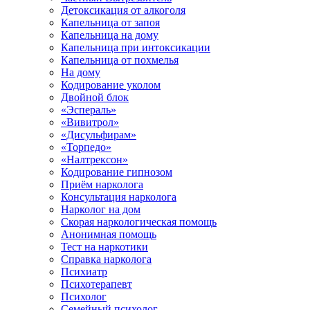
Детоксикация от алкоголя
Капельница от запоя
Капельница на дому
Капельница при интоксикации
Капельница от похмелья
На дому
Кодирование уколом
Двойной блок
«Эспераль»
«Вивитрол»
«Дисульфирам»
«Торпедо»
«Налтрексон»
Кодирование гипнозом
Приём нарколога
Консультация нарколога
Нарколог на дом
Скорая наркологическая помощь
Анонимная помощь
Тест на наркотики
Справка нарколога
Психиатр
Психотерапевт
Психолог
Семейный психолог